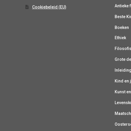
Antieke f
Cookiebeleid (EU)
Beste K
Boeken
Ethiek
Filosofi
Grote d
Inleiding
Kind en 
Kunst en
Levensk
Maatsch
Oosterse