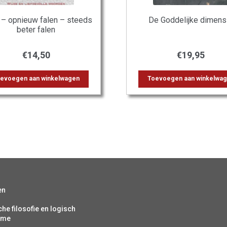
 – opnieuw falen – steeds
De Goddelijke dimens
beter falen
€
14,50
€
19,95
evoegen aan winkelwagen
Toevoegen aan winkelwa
en
che filosofie en logisch
isme