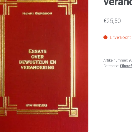
veran
€
25,50
Uitverkocht
Artikelnummer:
9
Categorie:
Filosof