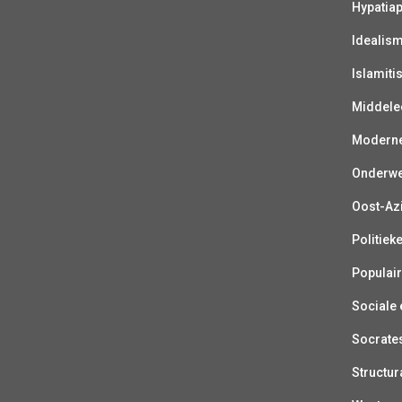
Hypatiap
Idealis
Islamiti
Middelee
Moderne 
Onderwer
Oost-Azi
Politiek
Populair
Sociale e
Socrate
Structur