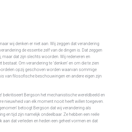
maar wij denken er niet aan. Wij zeggen dat verandering
 verandering de essentie zelf van de dingen is. Dat zeggen
j, maar dat zijn slechts woorden. Wij redeneren en
et bestaat. Om verandering te ‘denken’ en om die te zien
roordelen opzij geschoven worden waarvan sommige
is van filosofische beschouwingen en andere eigen zijn
jke’ bekritiseert Bergson het mechanistische wereldbeeld en
are nieuwheid van elk moment nooit heeft willen toegeven.
genomen’ betoogt Bergson dat wij verandering als
g en tijd zijn namelijk ondeelbaar. Ze hebben een reële
k aan dat verleden en heden een geheel vormen en dat