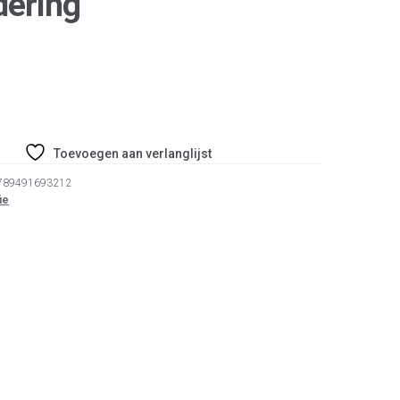
dering
Toevoegen aan verlanglijst
789491693212
ie