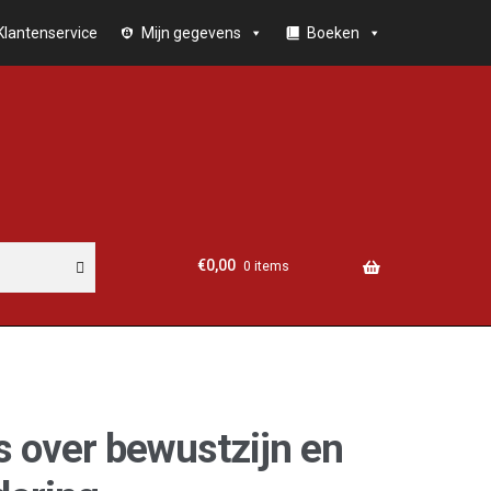
Klantenservice
Mijn gegevens
Boeken
€
0,00
0 items
s over bewustzijn en