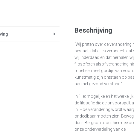
Beschrijving
ving
‘Wij praten over de verandering 
bestaat, dat alles verandert, dat
wij inderdaad en dat herhalen wi
filosoferen alsof verandering ni
moet een heel gordijn van voo
kunstmatig zijn ontstaan op bas
aan het gezond verstand.’
In ‘Het mogelijke en het werkeli
de filosofie die de onvoorspelb
In ‘Hoe verandering wordt waar
ondeelbaar moeten zien. Bewegin
duur. Bergson toont hiermee oo
onze onderverdeling van de