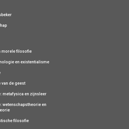
sbeker
chap
s
n morele filosofie
ologie en existentialisme
e
e van de geest
e: metafysica en zijnsleer
e: wetenschapstheorie en
eorie
ische filosofie