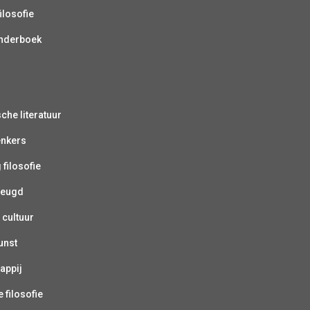
ilosofie
inderboek
sche literatuur
enkers
 filosofie
jeugd
 cultuur
unst
appij
 filosofie