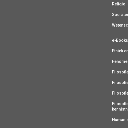
Religie
Socrate
Wetens
e-Book
Ethiek e
Fenomen
Filosofi
Filosofi
Filosofi
Filosofi
kennisth
Humanist