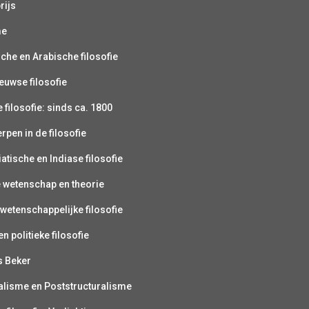
rijs
me
sche en Arabische filosofie
uwse filosofie
filosofie: sinds ca. 1800
pen in de filosofie
atische en Indiase filosofie
e wetenschap en theorie
wetenschappelijke filosofie
n politieke filosofie
s Beker
alisme en Poststructuralisme