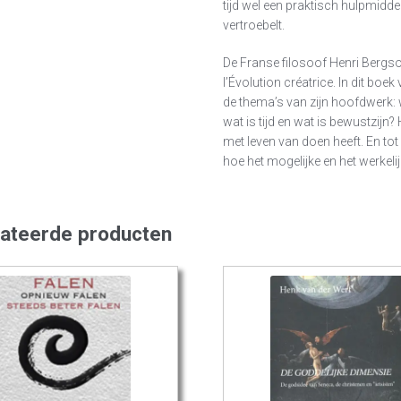
tijd wel een praktisch hulpmiddel
vertroebelt.
De Franse filosoof Henri Bergs
l’Évolution créatrice. In dit bo
de thema’s van zijn hoofdwerk: 
wat is tijd en wat is bewustzijn?
met leven van doen heeft. En tot 
hoe het mogelijke en het werkeli
lateerde producten