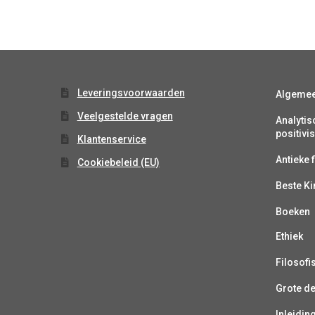
Leveringsvoorwaarden
Algeme
Veelgestelde vragen
Analytis
positiv
Klantenservice
Antieke f
Cookiebeleid (EU)
Beste K
Boeken
Ethiek
Filosofi
Grote d
Inleiding