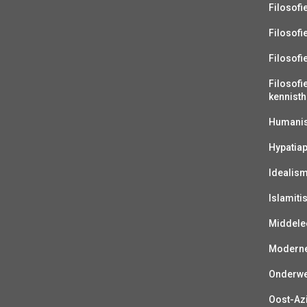
Filosofi
Filosofi
Filosofi
Filosofi
kennisth
Humanist
Hypatiap
Idealis
Islamiti
Middelee
Moderne 
Onderwer
Oost-Azi