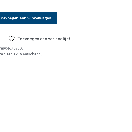
Toevoegen aan winkelwagen
Toevoegen aan verlanglijst
789046705209
ken
,
Ethiek
,
Maatschappij