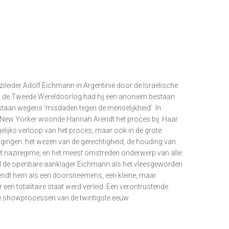
ileider Adolf Eichmann in Argentinië door de Israëlische
s de Tweede Wereldoorlog had hij een anoniem bestaan
tstaan wegens ‘misdaden tegen de menselijkheid’. In
he New Yorker woonde Hannah Arendt het proces bij. Haar
agelijks verloop van het proces, maar ook in de grote
gingen: het wezen van de gerechtigheid, de houding van
t naziregime, en het meest omstreden onderwerp van alle:
jl de openbare aanklager Eichmann als het vleesgeworden
rendt hem als een doorsneemens, een kleine, maar
een totalitaire staat werd verleid. Een verontrustende
e showprocessen van de twintigste eeuw.