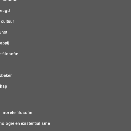
jeugd
 cultuur
unst
appij
 filosofie
sbeker
chap
s
n morele filosofie
ologie en existentialisme