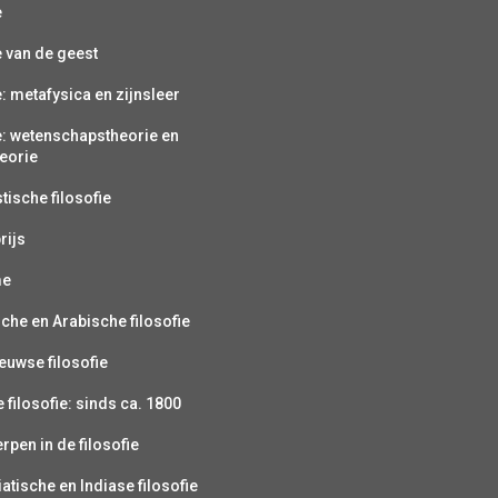
e
e van de geest
e: metafysica en zijnsleer
e: wetenschapstheorie en
eorie
ische filosofie
rijs
me
sche en Arabische filosofie
uwse filosofie
filosofie: sinds ca. 1800
pen in de filosofie
atische en Indiase filosofie