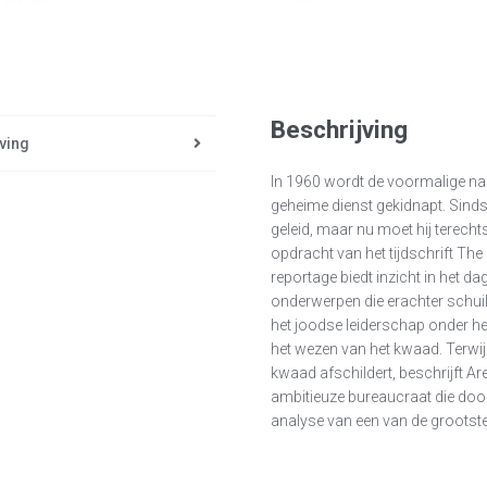
Beschrijving
ving
In 1960 wordt de voormalige naz
geheime dienst gekidnapt. Sind
geleid, maar nu moet hij terech
opdracht van het tijdschrift T
reportage biedt inzicht in het d
onderwerpen die erachter schuil
het joodse leiderschap onder he
het wezen van het kwaad. Terwi
kwaad afschildert, beschrijft A
ambitieuze bureaucraat die door 
analyse van een van de grootst