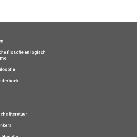
en
che filosofie en logisch
isme
ilosofie
inderboek
sche literatuur
enkers
 filosofie