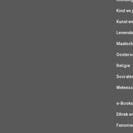
Kind en 
Kunst en
Levensk
Maatsch
Oosterse
Religie
Socrate
Wetens
e-Book
Ethiek e
Fenomen