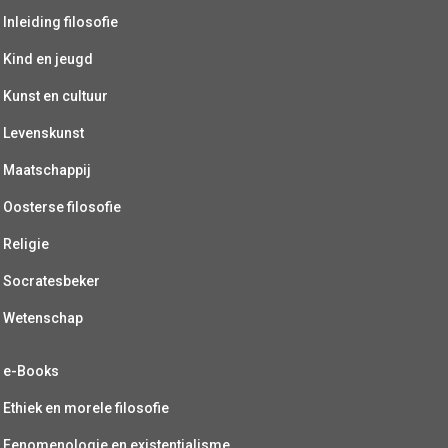
Inleiding filosofie
Kind en jeugd
Kunst en cultuur
Levenskunst
Maatschappij
Oosterse filosofie
Religie
Socratesbeker
Wetenschap
e-Books
Ethiek en morele filosofie
Fenomenologie en existentialisme