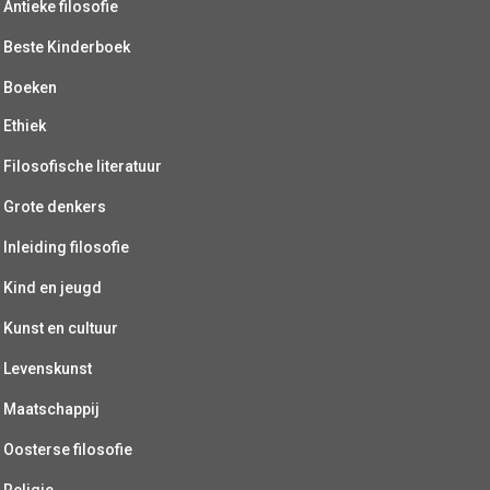
Antieke filosofie
Beste Kinderboek
Boeken
Ethiek
Filosofische literatuur
Grote denkers
Inleiding filosofie
Kind en jeugd
Kunst en cultuur
Levenskunst
Maatschappij
Oosterse filosofie
Religie