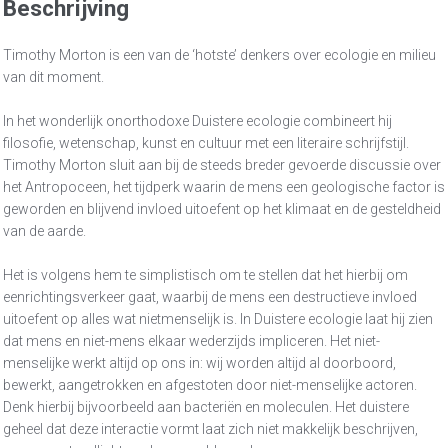
Beschrijving
Timothy Morton is een van de ‘hotste’ denkers over ecologie en milieu
van dit moment.
In het wonderlijk onorthodoxe Duistere ecologie combineert hij
filosofie, wetenschap, kunst en cultuur met een literaire schrijfstijl.
Timothy Morton sluit aan bij de steeds breder gevoerde discussie over
het Antropoceen, het tijdperk waarin de mens een geologische factor is
geworden en blijvend invloed uitoefent op het klimaat en de gesteldheid
van de aarde.
Het is volgens hem te simplistisch om te stellen dat het hierbij om
eenrichtingsverkeer gaat, waarbij de mens een destructieve invloed
uitoefent op alles wat nietmenselijk is. In Duistere ecologie laat hij zien
dat mens en niet-mens elkaar wederzijds impliceren. Het niet-
menselijke werkt altijd op ons in: wij worden altijd al doorboord,
bewerkt, aangetrokken en afgestoten door niet-menselijke actoren.
Denk hierbij bijvoorbeeld aan bacteriën en moleculen. Het duistere
geheel dat deze interactie vormt laat zich niet makkelijk beschrijven,