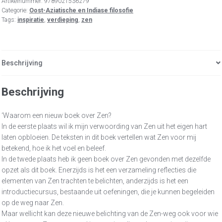
Artikelnummer:
9789021536279
Categorie:
Oost-Aziatische en Indiase filosofie
Tags:
inspiratie
,
verdieping
,
zen
Beschrijving
Beschrijving
‘Waarom een nieuw boek over Zen?
In de eerste plaats wil ik mijn verwoording van Zen uit het eigen hart
laten opbloeien. De teksten in dit boek vertellen wat Zen voor mij
betekend, hoe ik het voel en beleef.
In de twede plaats heb ik geen boek over Zen gevonden met dezelfde
opzet als dit boek. Enerzijds is het een verzameling reflecties die
elementen van Zen trachten te belichten, anderzijds is het een
introductiecursus, bestaande uit oefeningen, die je kunnen begeleiden
op de weg naar Zen.
Maar wellicht kan deze nieuwe belichting van de Zen-weg ook voor wie