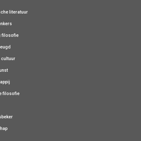
sche literatuur
enkers
 filosofie
jeugd
 cultuur
unst
appij
 filosofie
sbeker
chap