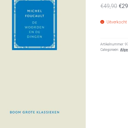
Oor
€
49,90
€
29
prij
Uitverkocht
was
€49
Artikelnummer:
9
Categorieën:
Alg