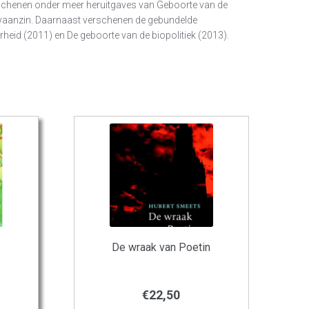
erschenen onder meer heruitgaves van Geboorte van de
 waanzin. Daarnaast verschenen de gebundelde
heid (2011) en De geboorte van de biopolitiek (2013).
De wraak van Poetin
€
22,50