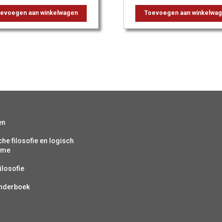
evoegen aan winkelwagen
Toevoegen aan winkelwa
en
che filosofie en logisch
isme
ilosofie
inderboek