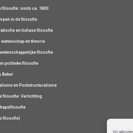
filosofie: sinds ca. 1800
pen in de filosofie
atische en Indiase filosofie
e wetenschap en theorie
wetenschappelijke filosofie
n politieke filosofie
s Beker
alisme en Poststructuralisme
 filosofie: Verlichting
hapsfilosofie
s filosofie)
Wij gebruike