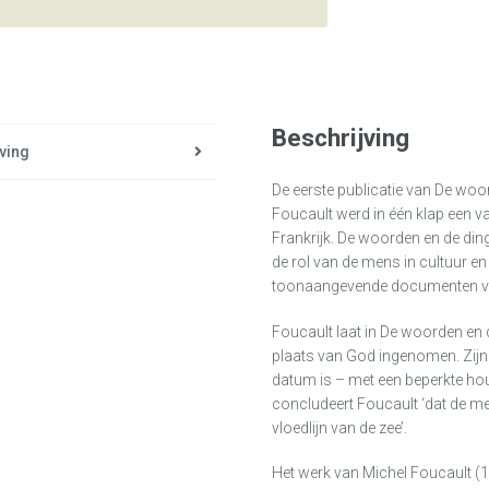
Beschrijving
ving
De eerste publicatie van De woo
Foucault werd in één klap een va
Frankrijk. De woorden en de din
de rol van de mens in cultuur e
toonaangevende documenten van
Foucault laat in De woorden en
plaats van God ingenomen. Zijn 
datum is – met een beperkte h
concludeert Foucault ‘dat de men
vloedlijn van de zee’.
Het werk van Michel Foucault (1