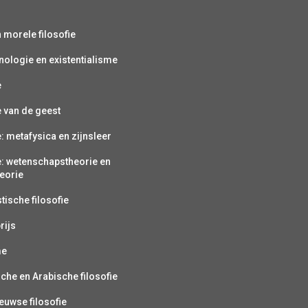
s
n morele filosofie
ologie en existentialisme
e
e van de geest
e: metafysica en zijnsleer
e: wetenschapstheorie en
eorie
ische filosofie
rijs
me
sche en Arabische filosofie
uwse filosofie