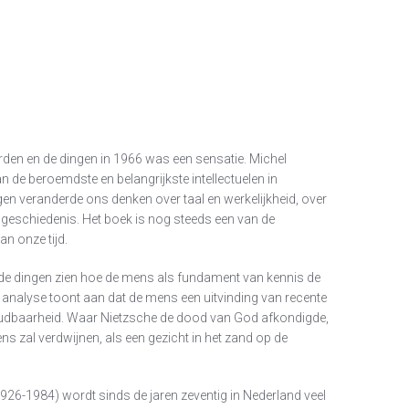
rden en de dingen in 1966 was een sensatie. Michel
n de beroemdste en belangrijkste intellectuelen in
gen veranderde ons denken over taal en werkelijkheid, over
n geschiedenis. Het boek is nog steeds een van de
 onze tijd.
 de dingen zien hoe de mens als fundament van kennis de
analyse toont aan dat de mens een uitvinding van recente
oudbaarheid. Waar Nietzsche de dood van God afkondigde,
s zal verdwijnen, als een gezicht in het zand op de
926-1984) wordt sinds de jaren zeventig in Nederland veel