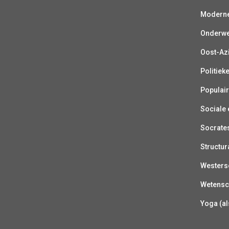
Moderne 
Onderwer
Oost-Azi
Politiek
Populair
Sociale e
Socrate
Structur
Westerse
Wetensc
Yoga (al