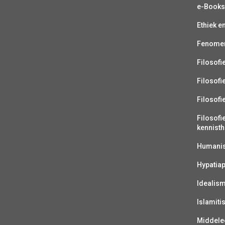
e-Book
Ethiek e
Fenomen
Filosofi
Filosofi
Filosofi
Filosofi
kennisth
Humanist
Hypatiap
Idealis
Islamiti
Middelee