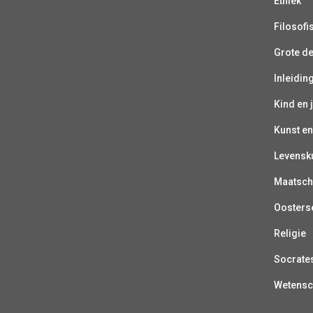
Ethiek
Filosofi
Grote d
Inleiding
Kind en 
Kunst en
Levensk
Maatsch
Oosterse
Religie
Socrate
Wetens