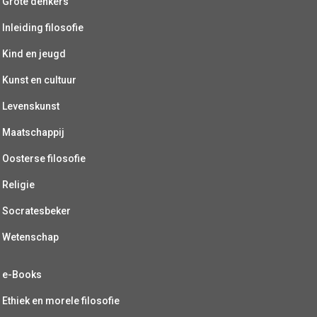
Grote denkers
Inleiding filosofie
Kind en jeugd
Kunst en cultuur
Levenskunst
Maatschappij
Oosterse filosofie
Religie
Socratesbeker
Wetenschap
e-Books
Ethiek en morele filosofie