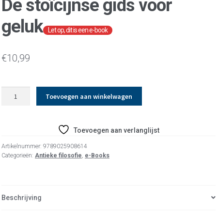
De stoïcijnse gids voor
geluk
€
10,99
De
Toevoegen aan winkelwagen
stoïcijnse
gids
voor
Toevoegen aan verlanglijst
geluk
aantal
Artikelnummer:
9789025908614
Categorieën:
Antieke filosofie
,
e-Books
Beschrijving