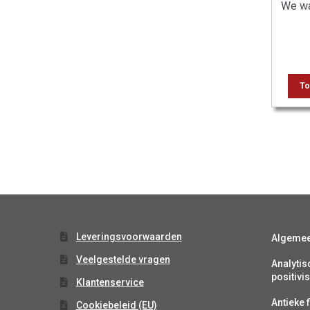
We wa
To
Leveringsvoorwaarden
Algeme
Veelgestelde vragen
Analytis
positiv
Klantenservice
Antieke f
Cookiebeleid (EU)