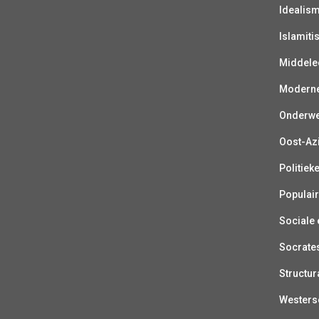
Idealis
Islamiti
Middelee
Moderne 
Onderwer
Oost-Azi
Politiek
Populair
Sociale e
Socrate
Structur
Westerse