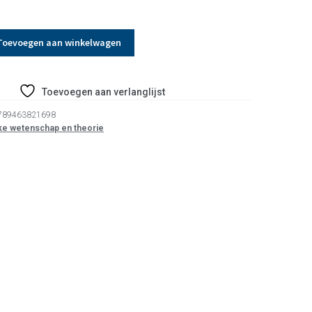
Toevoegen aan winkelwagen
Toevoegen aan verlanglijst
789463821698
eke wetenschap en theorie