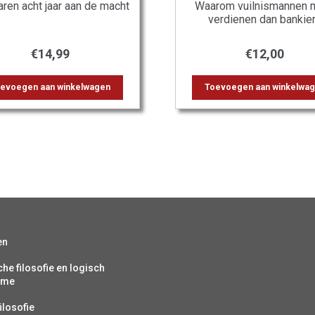
ren acht jaar aan de macht
Waarom vuilnismannen 
verdienen dan bankie
€
14,99
€
12,00
evoegen aan winkelwagen
Toevoegen aan winkelwa
en
che filosofie en logisch
isme
ilosofie