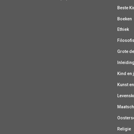
Beste K
Boeken
Ethiek
Filosofi
Grote d
Inleiding
Kind en 
Kunst en
Levensk
Maatsch
Oosterse
Religie