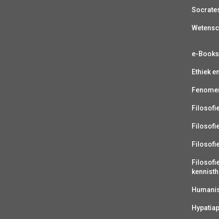
Socrate
Wetens
e-Book
Ethiek e
Fenomen
Filosofi
Filosofi
Filosofi
Filosofi
kennisth
Humanist
Hypatiap