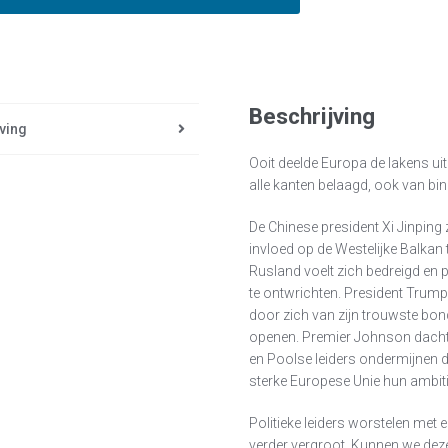
Beschrijving
ving
Ooit deelde Europa de lakens ui
alle kanten belaagd, ook van bin
De Chinese president Xi Jinping z
invloed op de Westelijke Balkan 
Rusland voelt zich bedreigd en 
te ontwrichten. President Trum
door zich van zijn trouwste bon
openen. Premier Johnson dacht 
en Poolse leiders ondermijnen 
sterke Europese Unie hun ambiti
Politieke leiders worstelen met
verder vergroot. Kunnen we dez