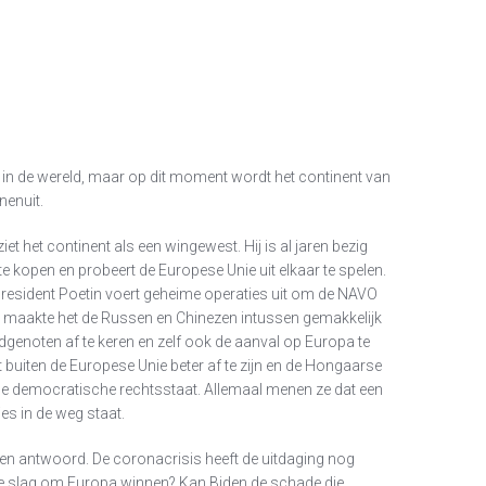
t in de wereld, maar op dit moment wordt het continent van
nenuit.
iet het continent als een wingewest. Hij is al jaren bezig
te kopen en probeert de Europese Unie uit elkaar te spelen.
president Poetin voert geheime operaties uit om de NAVO
p maakte het de Russen en Chinezen intussen gemakkelijk
dgenoten af te keren en zelf ook de aanval op Europa te
buiten de Europese Unie beter af te zijn en de Hongaarse
de democratische rechtsstaat. Allemaal menen ze dat een
es in de weg staat.
 een antwoord. De coronacrisis heeft de uitdaging nog
e slag om Europa winnen? Kan Biden de schade die