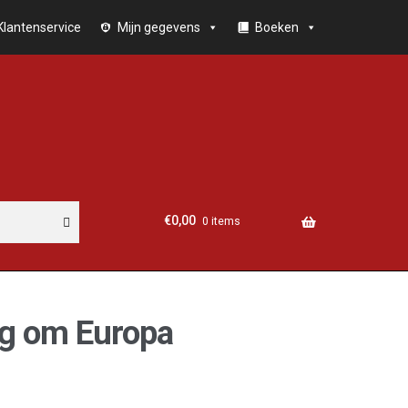
Klantenservice
Mijn gegevens
Boeken
€
0,00
0 items
ag om Europa