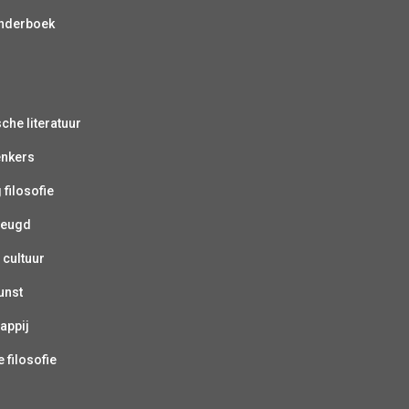
inderboek
sche literatuur
enkers
 filosofie
jeugd
 cultuur
unst
appij
 filosofie