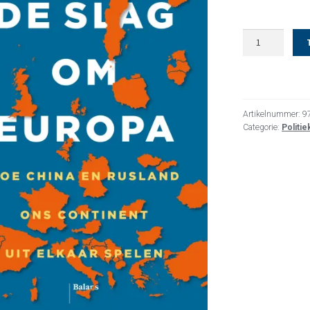
De
slag
om
Europa
aantal
Artikelnummer:
9
Categorie:
Politi