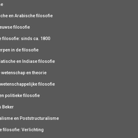
me
sche en Arabische filosofie
uwse filosofie
filosofie: sinds ca. 1800
pen in de filosofie
atische en Indiase filosofie
e wetenschap en theorie
wetenschappelijke filosofie
n politieke filosofie
s Beker
alisme en Poststructuralisme
 filosofie: Verlichting