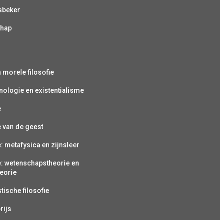
sbeker
chap
s
n morele filosofie
ologie en existentialisme
e
e van de geest
e: metafysica en zijnsleer
e: wetenschapstheorie en
eorie
ische filosofie
rijs