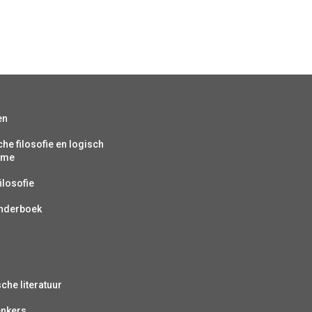
en
che filosofie en logisch
isme
ilosofie
inderboek
sche literatuur
enkers