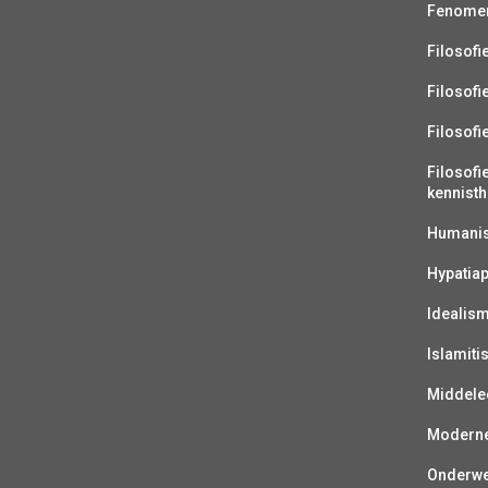
Fenomen
Filosofi
Filosofi
Filosofi
Filosofi
kennisth
Humanist
Hypatiap
Idealis
Islamiti
Middelee
Moderne 
Onderwer