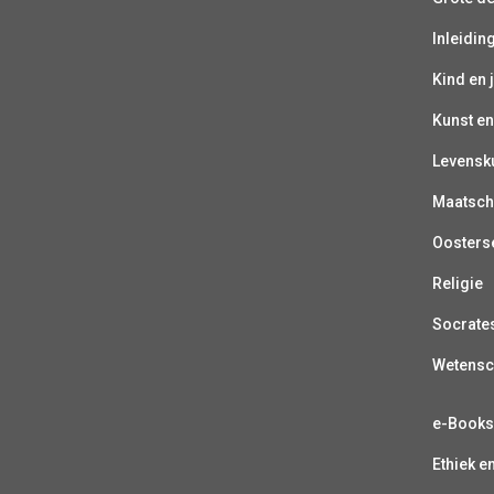
Inleiding
Kind en 
Kunst en
Levensk
Maatsch
Oosterse
Religie
Socrate
Wetens
e-Book
Ethiek e