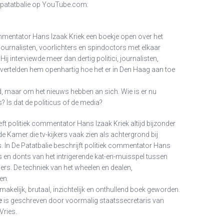
e patatbalie op YouTube.com:
mmentator Hans Izaak Kriek een boekje open over het
 journalisten, voorlichters en spindoctors met elkaar
j interviewde meer dan dertig politici, journalisten,
j vertelden hem openhartig hoe het er in Den Haag aan toe
, maar om het nieuws hebben an sich. Wie is er nu
s? Is dat de politicus of de media?
eft politiek commentator Hans Izaak Kriek altijd bijzonder
de Kamer die tv-kijkers vaak zien als achtergrond bij
rs. In De Patatbalie beschrijft politiek commentator Hans
dos en donts van het intrigerende kat-en-muisspel tussen
rs. De techniek van het wheelen en dealen,
en.
akelijk, brutaal, inzichtelijk en onthullend boek geworden.
e
is geschreven door voormalig staatssecretaris van
Vries.