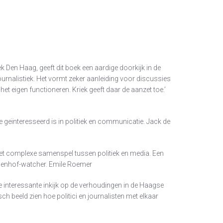
tiek Den Haag, geeft dit boek een aardige doorkijk in de
ournalistiek. Het vormt zeker aanleiding voor discussies
et eigen functioneren. Kriek geeft daar de aanzet toe.’
e geïnteresseerd is in politiek en communicatie. Jack de
n het complexe samenspel tussen politiek en media. Een
nenhof-watcher. Emile Roemer
e interessante inkijk op de verhoudingen in de Haagse
isch beeld zien hoe politici en journalisten met elkaar