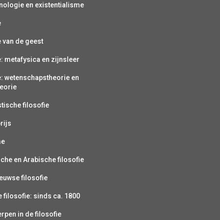
ologie en existentialisme
e
e van de geest
e: metafysica en zijnsleer
e: wetenschapstheorie en
eorie
ische filosofie
rijs
me
sche en Arabische filosofie
uwse filosofie
filosofie: sinds ca. 1800
pen in de filosofie