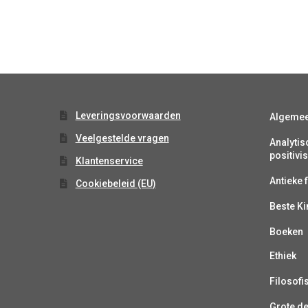
Leveringsvoorwaarden
Algeme
Veelgestelde vragen
Analytis
positiv
Klantenservice
Antieke f
Cookiebeleid (EU)
Beste K
Boeken
Ethiek
Filosofi
Grote d