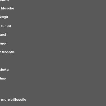
 filosofie
jeugd
 cultuur
unst
appij
 filosofie
sbeker
chap
s
n morele filosofie