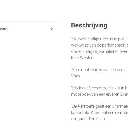
Beschrijving
ving
`Hoewel er altijd meer is in poli
werkwijze van de parlementair j
onder Haagse journalisten over h
Frits Wester
`Een must-read voor iedereen di
Vries
`Kriek geeft een mooie inkijk i
mooi boek van een ervaren Bin
`
De Patatbalie
geeft een uitermat
kaasstolp. Kriek laat een realist
omgaan. Ton Elias