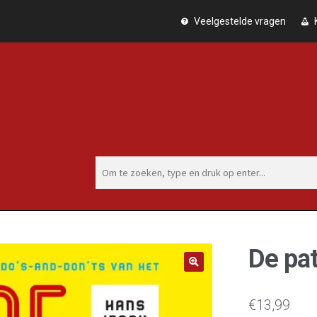
Ga
Ga
Veelgestelde vragen
door
naar
naar
de
navigatie
inhoud
Zoeken
naar:
De pat
🔍
€
13,99