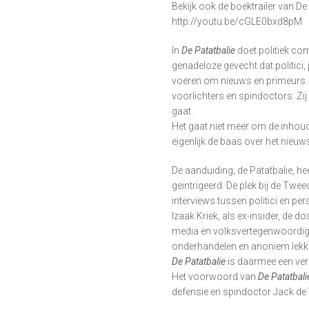
Bekijk ook de boektrailer van D
http://youtu.be/cGLE0bxd8pM
In
De Patatbalie
doet politiek co
genadeloze gevecht dat politici,
voeren om nieuws en primeurs. Hi
voorlichters en spindoctors. Zi
gaat.
Het gaat niet meer om de inhoud
eigenlijk de baas over het nieuw
De aanduiding, de Patatbalie, he
geïntrigeerd. De plek bij de Twee
interviews tussen politici en pe
Izaak Kriek, als ex-insider, de 
media en volksvertegenwoordige
onderhandelen en anoniem lekk
De Patatbalie
is daarmee een verm
Het voorwoord van
De Patatbali
defensie en spindoctor Jack de 