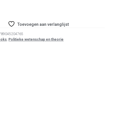
Toevoegen aan verlanglijst
789045204765
ooks
,
Politieke wetenschap en theorie