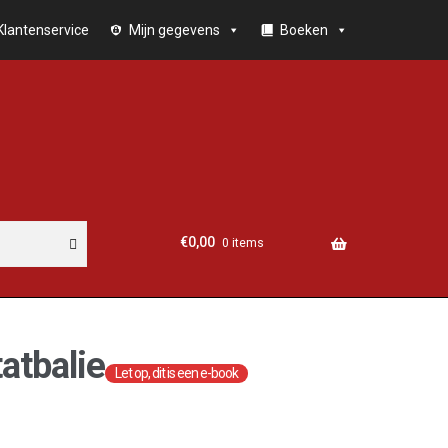
Klantenservice
Mijn gegevens
Boeken
€
0,00
0 items
atbalie