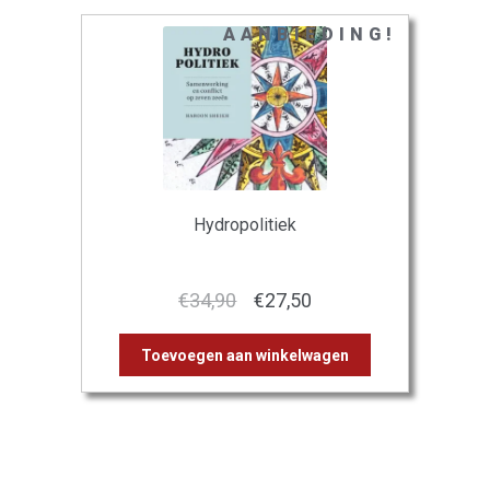
AANBIEDING!
Hydropolitiek
Oorspronkelijke
Huidige
€
34,90
€
27,50
prijs
prijs
Toevoegen aan winkelwagen
was:
is:
€34,90.
€27,50.