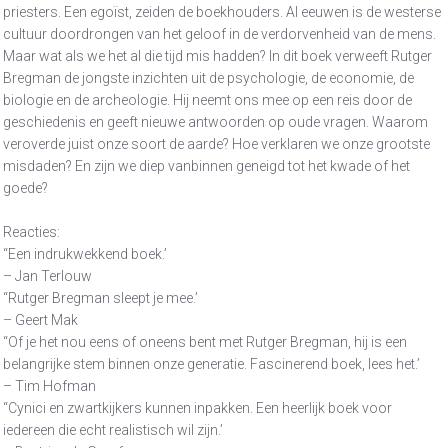
priesters. Een egoïst, zeiden de boekhouders. Al eeuwen is de westerse
cultuur doordrongen van het geloof in de verdorvenheid van de mens.
Maar wat als we het al die tijd mis hadden? In dit boek verweeft Rutger
Bregman de jongste inzichten uit de psychologie, de economie, de
biologie en de archeologie. Hij neemt ons mee op een reis door de
geschiedenis en geeft nieuwe antwoorden op oude vragen. Waarom
veroverde juist onze soort de aarde? Hoe verklaren we onze grootste
misdaden? En zijn we diep vanbinnen geneigd tot het kwade of het
goede?
Reacties:
“Een indrukwekkend boek.’
– Jan Terlouw
“Rutger Bregman sleept je mee.’
– Geert Mak
“Of je het nou eens of oneens bent met Rutger Bregman, hij is een
belangrijke stem binnen onze generatie. Fascinerend boek, lees het.’
– Tim Hofman
“Cynici en zwartkijkers kunnen inpakken. Een heerlijk boek voor
iedereen die echt realistisch wil zijn.’