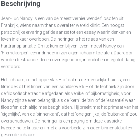
Beschrijving
Jean-Luc Nancy is een van de meest vernieuwende filosofen uit
Frankrijk, wiens naam thans overal ter wereld klinkt. Een hoogst
persoonlijke ervaring gaf de aanzet tot een essay waarin denken en
leven in elkaar overlopen. De Indringer is het relaas van een
harttransplantatie. Om te kunnen blijven leven moest Nancy een
‘Fremdkörper’, een indringer in zijn eigen lichaam toelaten. Daardoor
worden bestaande ideeën over eigendom, intimiteit en integriteit danig
verstoord.
Het lichaam, of het oppervlak – of dat nu de menselijke huid is, een
filmdoek of het linnen van een schilderwerk – of de techniek zijn door
de filosofische traditie afgedaan als vehikel of bijkomstigheid; voor
Nancy zijn ze even belangrijk als de ‘kern’, de ‘zin’ of de ‘essentie’ waar
filosofen zich altijd mee bezighielden. Hij breekt met het primaat van het
‘eigenlijke’, van de ‘binnenkant’, dat het ‘oneigenlijke’, de ‘buitenkant’ zou
overschaduwen. De Indringer is een poging om deze klassieke
tweedeling te kritiseren, met als voorbeeld zijn eigen binnenstebuiten
gekeerde lichaam.