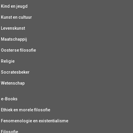
Kind en jeugd
Kunst en cultuur
Levenskunst
Maatschappij
Oosterse filosofie
Religie
Socratesbeker
Wetenschap
e-Books
Ethiek en morele filosofie
Fenomenologie en existentialisme
Filosofie