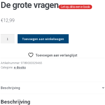
De grote vragen
€
12,99
De
Toevoegen aan winkelwagen
grote
vragen
aantal
Toevoegen aan verlanglijst
Artikelnummer:
9789000329465
Categorie:
e-Books
Beschrijving
Beschrijving