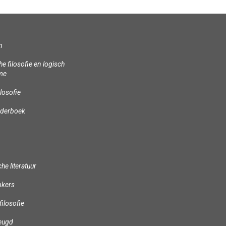
n
he filosofie en logisch
sme
ilosofie
nderboek
he literatuur
nkers
filosofie
jeugd