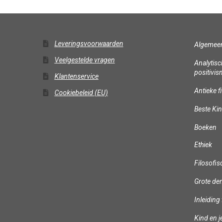
Leveringsvoorwaarden
Algemee
Veelgestelde vragen
Analytisc
positivi
Klantenservice
Antieke f
Cookiebeleid (EU)
Beste Ki
Boeken
Ethiek
Filosofisc
Grote de
Inleiding 
Kind en 