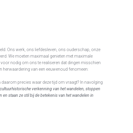
kkeld. Ons werk, ons liefdesleven, ons ouderschap, onze
liseerd. We moeten maximaal genieten met maximale
e voor nodig om ons te realiseren dat dingen misschien
 een herwaardering van een eeuwenoud fenomeen:
n daarom precies waar deze tijd om vraagt? In navolging
 cultuurhistorische verkenning van het wandelen, stoppen
n en staan ze stil bij de betekenis van het wandelen in