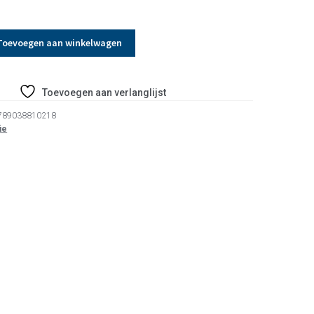
Toevoegen aan winkelwagen
Toevoegen aan verlanglijst
789038810218
ie