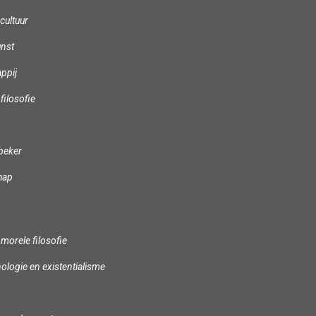
cultuur
nst
ppij
filosofie
beker
hap
 morele filosofie
logie en existentialisme