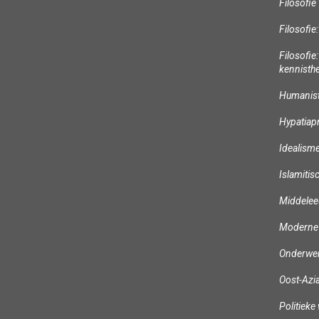
Filosofie
Filosofie
Filosofie
kennisth
Humanisti
Hypatiapr
Idealism
Islamitis
Middelee
Moderne f
Onderwerp
Oost-Azia
Politieke