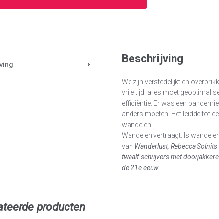
Beschrijving
ving
We zijn verstedelijkt en overpri
vrije tijd: alles moet geoptima
efficiëntie. Er was een pandemi
anders moeten. Het leidde tot
wandelen.
Wandelen vertraagt. Is wandele
van
Wanderlust
, Rebecca Solnits
twaalf schrijvers met doorjakkere
de 21e eeuw.
ateerde producten