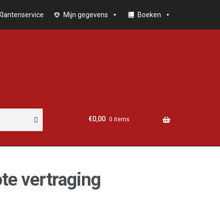
Klantenservice
Mijn gegevens
Boeken
€
0,00
0 items
te vertraging