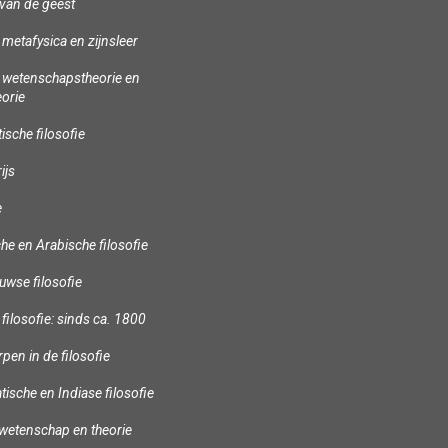
 van de geest
: metafysica en zijnsleer
: wetenschapstheorie en
eorie
sche filosofie
ijs
e
che en Arabische filosofie
uwse filosofie
ilosofie: sinds ca. 1800
en in de filosofie
tische en Indiase filosofie
 wetenschap en theorie