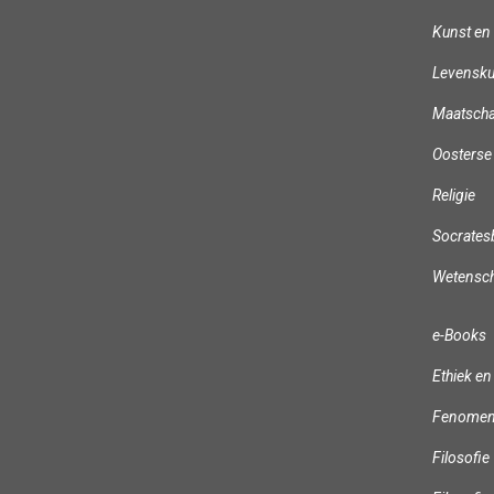
Kunst en 
Levensku
Maatscha
Oosterse 
Religie
Socrates
Wetensc
e-Books
Ethiek en
Fenomeno
Filosofie