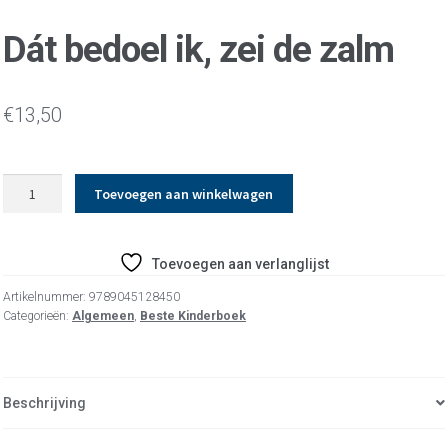
Dát bedoel ik, zei de zalm
€
13,50
Dát
Toevoegen aan winkelwagen
bedoel
ik,
zei
Toevoegen aan verlanglijst
de
zalm
Artikelnummer:
9789045128450
aantal
Categorieën:
Algemeen
,
Beste Kinderboek
Beschrijving