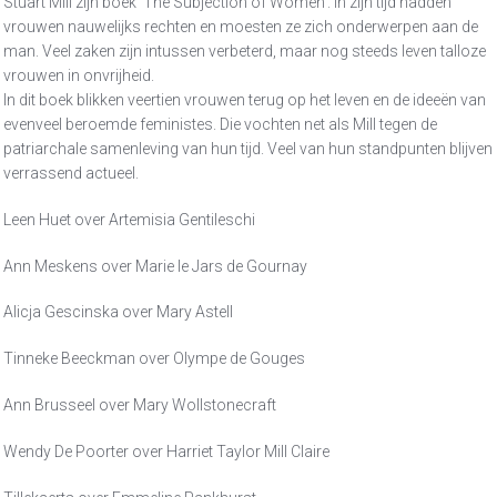
Stuart Mill zijn boek ‘The Subjection of Women’. In zijn tijd hadden
vrouwen nauwelijks rechten en moesten ze zich onderwerpen aan de
man. Veel zaken zijn intussen verbeterd, maar nog steeds leven talloze
vrouwen in onvrijheid.
In dit boek blikken veertien vrouwen terug op het leven en de ideeën van
evenveel beroemde feministes. Die vochten net als Mill tegen de
patriarchale samenleving van hun tijd. Veel van hun standpunten blijven
verrassend actueel.
Leen Huet over Artemisia Gentileschi
Ann Meskens over Marie le Jars de Gournay
Alicja Gescinska over Mary Astell
Tinneke Beeckman over Olympe de Gouges
Ann Brusseel over Mary Wollstonecraft
Wendy De Poorter over Harriet Taylor Mill Claire