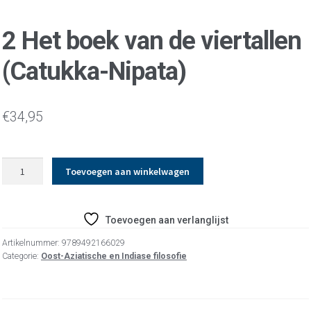
2 Het boek van de viertallen
(Catukka-Nipata)
€
34,95
2
Toevoegen aan winkelwagen
Het
boek
van
Toevoegen aan verlanglijst
de
viertallen
Artikelnummer:
9789492166029
(Catukka-
Categorie:
Oost-Aziatische en Indiase filosofie
Nipata)
aantal