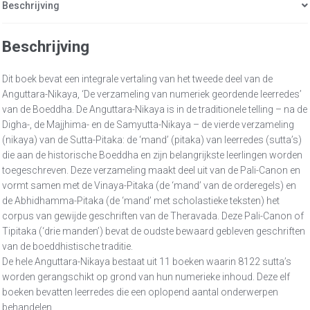
Beschrijving
Beschrijving
Dit boek bevat een integrale vertaling van het tweede deel van de
Anguttara-Nikaya, ‘De verzameling van numeriek geordende leerredes’
van de Boeddha. De Anguttara-Nikaya is in de traditionele telling – na de
Digha-, de Majjhima- en de Samyutta-Nikaya – de vierde verzameling
(nikaya) van de Sutta-Pitaka: de ‘mand’ (pitaka) van leerredes (sutta’s)
die aan de historische Boeddha en zijn belangrijkste leerlingen worden
toegeschreven. Deze verzameling maakt deel uit van de Pali-Canon en
vormt samen met de Vinaya-Pitaka (de ‘mand’ van de orderegels) en
de Abhidhamma-Pitaka (de ‘mand’ met scholastieke teksten) het
corpus van gewijde geschriften van de Theravada. Deze Pali-Canon of
Tipitaka (‘drie manden’) bevat de oudste bewaard gebleven geschriften
van de boeddhistische traditie.
De hele Anguttara-Nikaya bestaat uit 11 boeken waarin 8122 sutta’s
worden gerangschikt op grond van hun numerieke inhoud. Deze elf
boeken bevatten leerredes die een oplopend aantal onderwerpen
behandelen.