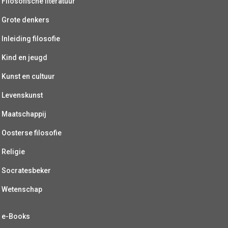
Filosofische literatuur
Grote denkers
Inleiding filosofie
Kind en jeugd
Kunst en cultuur
Levenskunst
Maatschappij
Oosterse filosofie
Religie
Socratesbeker
Wetenschap
e-Books