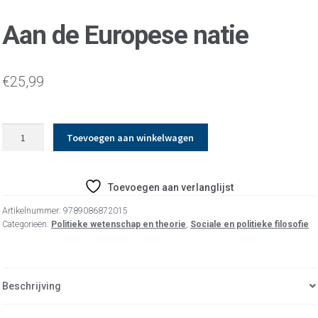
Aan de Europese natie
€
25,99
Aan
Toevoegen aan winkelwagen
de
Europese
natie
Toevoegen aan verlanglijst
aantal
Artikelnummer:
9789086872015
Categorieën:
Politieke wetenschap en theorie
,
Sociale en politieke filosofie
Beschrijving