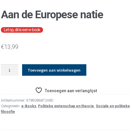
Aan de Europese natie
€
13,99
Aan
Toevoegen aan winkelwagen
de
Europese
natie
Toevoegen aan verlanglijst
aantal
Artikelnummer:
9789086872480
Categorieën:
e-Books
,
Politieke wetenschap en theorie
,
Sociale en politieke
filosofie